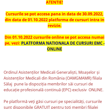
ATENTIE!
Cursurile se pot accesa pana in data de 30.09.2022,
din data de 01.10.2022 platforma de cursuri intra in
revizie.
Din 01.10.2022 cursurile online se pot accesa numai
pe, vezi:
PLATFORMA NATIONALA DE CURSURI EMC -
ONLINE
Ordinul Asistenților Medicali Generaliști, Moașelor și
Asistenților Medicali din România (OAMGMAMR) filiala
Sălaj pune la dispoziția membrilor săi cursuri de
educație profesională continuă (EPC) exclusiv ONLINE.
Pe platformă veți găsi cursuri pe specialități, cursurile
sunt disponibile GRATUIT pentru toți membri filialei