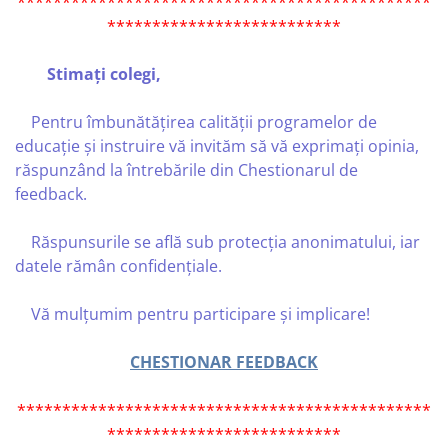
**********************************************
**************************
Stimați colegi,
Pentru îmbunătățirea calității programelor de
educaţie şi instruire vă invităm să vă exprimați opinia,
răspunzând la întrebările din Chestionarul de
feedback.
Răspunsurile se află sub protecția anonimatului, iar
datele rămân confidenţiale.
Vă mulţumim pentru participare și implicare!
CHESTIONAR FEEDBACK
**********************************************
**************************