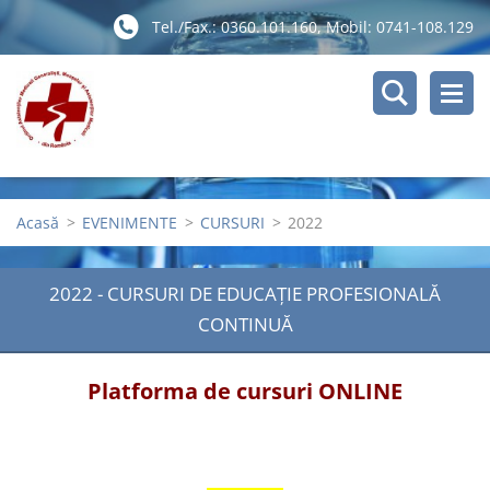
Tel./Fax.: 0360.101.160, Mobil: 0741-108.129
Acasă
>
EVENIMENTE
>
CURSURI
>
2022
2022 - CURSURI DE EDUCAȚIE PROFESIONALĂ
CONTINUĂ
Platforma de cursuri ONLINE