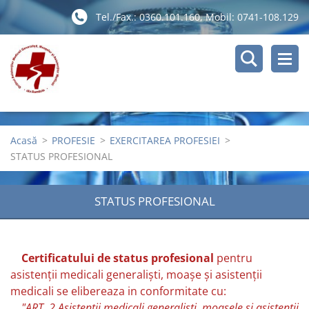
Tel./Fax.: 0360.101.160, Mobil: 0741-108.129
Acasă
>
PROFESIE
>
EXERCITAREA PROFESIEI
>
STATUS PROFESIONAL
STATUS PROFESIONAL
Certificatului de status profesional
pentru
asistenţii medicali generalişti, moaşe şi asistenţii
medicali se elibereaza in conformitate cu:
"ART. 2 Asistenţii medicali generalişti, moaşele şi asistenţii