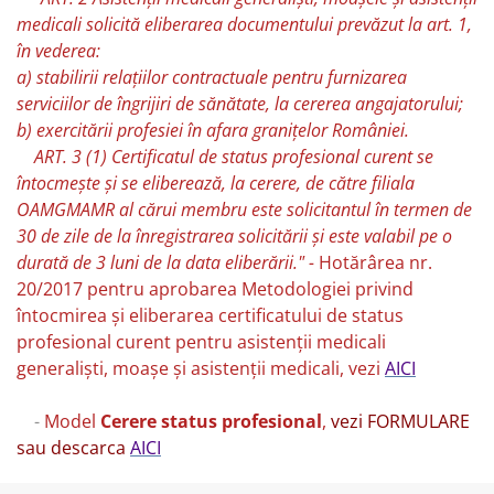
medicali solicită eliberarea documentului prevăzut la art. 1,
în vederea:
a) stabilirii relaţiilor contractuale pentru furnizarea
serviciilor de îngrijiri de sănătate, la cererea angajatorului;
b) exercitării profesiei în afara graniţelor României.
ART. 3 (1) Certificatul de status profesional curent se
întocmeşte şi se eliberează, la cerere, de către filiala
OAMGMAMR al cărui membru este solicitantul în termen de
30 de zile de la înregistrarea solicitării şi este valabil pe o
durată de 3 luni de la data eliberării." -
Hotărârea nr.
20/2017 pentru aprobarea Metodologiei privind
întocmirea şi eliberarea certificatului de status
profesional curent pentru asistenţii medicali
generalişti, moaşe şi asistenţii medicali, vezi
AICI
-
Model
Cerere status profesional
,
vezi FORMULARE
sau descarca
AICI