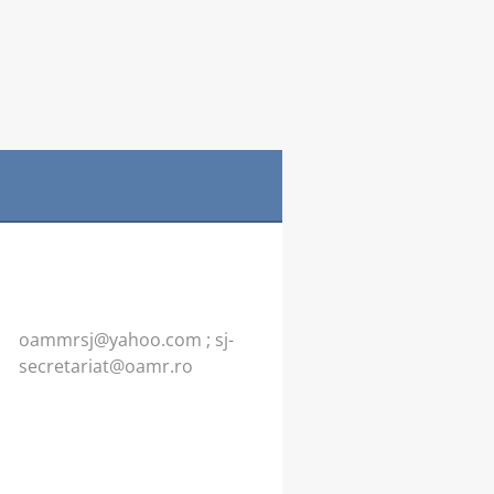
oammrsj@yahoo.com ; sj-
secretariat@oamr.ro