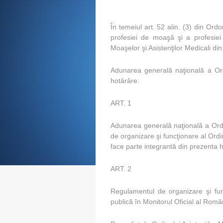
În temeiul art. 52 alin. (3) din Or
profesiei de moaşă şi a profesiei 
Moaşelor şi Asistenţilor Medicali d
Adunarea generală naţională a Ordi
hotărâre:
ART. 1
Adunarea generală naţională a Ordin
de organizare şi funcţionare al Ordi
face parte integrantă din prezenta 
ART. 2
Regulamentul de organizare şi func
publică în Monitorul Oficial al Român