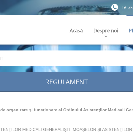
Tel./
Acasă
Despre noi
P
NT
REGULAMENT
e organizare şi funcţionare al Ordinului Asistenţilor Medicali Gene
STENŢILOR MEDICALI GENERALIŞTI, MOAŞELOR ŞI ASISTENŢILOR