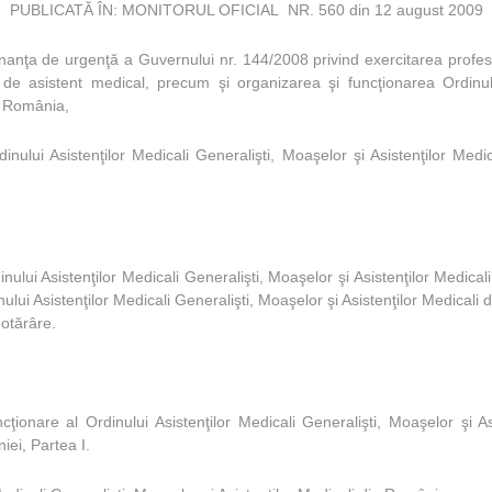
PUBLICATĂ ÎN: MONITORUL OFICIAL NR. 560 din 12 august 2009
donanţa de urgenţă a Guvernului nr. 144/2008 privind exercitarea profesi
de asistent medical, precum şi organizarea şi funcţionarea Ordinului
in România,
nului Asistenţilor Medicali Generalişti, Moaşelor şi Asistenţilor Me
ului Asistenţilor Medicali Generalişti, Moaşelor şi Asistenţilor Medi
nului Asistenţilor Medicali Generalişti, Moaşelor şi Asistenţilor Medical
hotărâre.
ţionare al Ordinului Asistenţilor Medicali Generalişti, Moaşelor şi A
iei, Partea I.