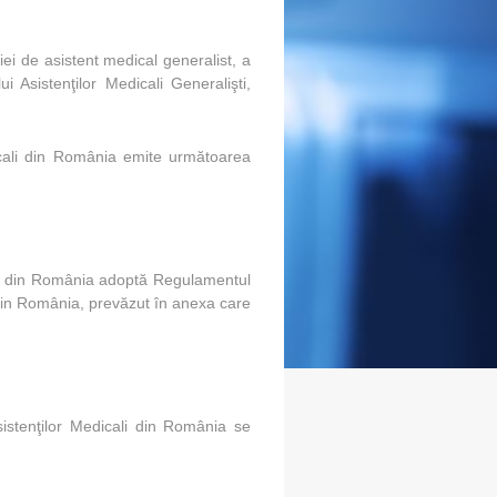
ei de asistent medical generalist, a
 Asistenţilor Medicali Generalişti,
dicali din România emite următoarea
cali din România adoptă Regulamentul
i din România, prevăzut în anexa care
sistenţilor Medicali din România se