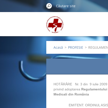
Acasă
>
PROFESIE
>
REGULAME
HOTĂRÂRE Nr. 3 din 9 iulie 2009
privind adoptarea
Regulamentului d
Medicali din România
EMITENT: ORDINUL ASI