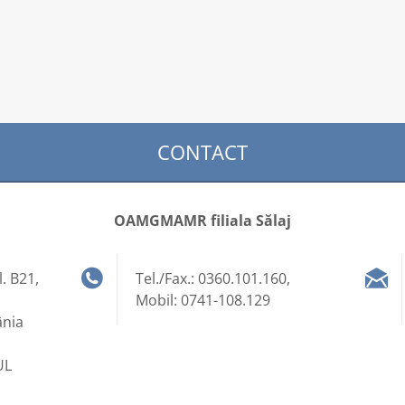
CONTACT
OAMGMAMR filiala Sălaj
l. B21,
Tel./Fax.: 0360.101.160,
Mobil: 0741-108.129
ânia
UL