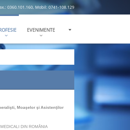
Fax.: 0360.101.160, Mobil: 0741-108.129
ROFESIE
EVENIMENTE
ralişti, Moaşelor şi Asistenţilor
 MEDICALI DIN ROMÂNIA