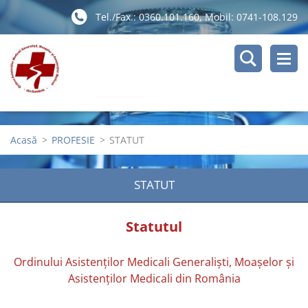
Tel./Fax.: 0360.101.160, Mobil: 0741-108.129
Acasă
>
PROFESIE
>
STATUT
STATUT
Statutul
Ordinului Asistenţilor Medicali Generalişti, Moaşelor şi
Asistenţilor Medicali din România