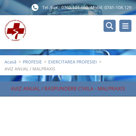
Tel./Fax.: 0360.101.160, Mobil: 0741-108.129
Acasă
>
PROFESIE
>
EXERCITAREA PROFESIEI
>
AVIZ ANUAL / MALPRAXIS
AVIZ ANUAL / RASPUNDERE CIVILA - MALPRAXIS