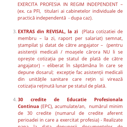
EXERCITA PROFESIA IN REGIM INDEPENDENT –
(ex. ca PFI, titulari ai cabinetelor individuale de
practică independentă - dupa caz).
EXTRAS din REVISAL, la zi
(Plata cotizatiei de
membru – la zi, raport per salariat) semnat,
ştampilat şi datat de către angajator – (pentru
asistenţii medicali / moaşele cărora NU li se
opreşte cotizaţia pe statul de plată de către
angajator) – eliberat în săptămâna în care se
depune dosarul; excepţie fac asistenţii medicali
din unităţile sanitare care reţin si virează
cotizaţia reţinută lunar pe statul de plată.
30 credite de Educatie Profesionala
Continua
(EPC), acumulate/an, numărul minim
de 30 credite (numarul de credite aferent
perioadei in care a exercitat profesia) - Realizate
pana la data depunerii documentelor de