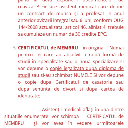
reavizare! Fiecare asistent medical care detine
un contract de muncă și a profesat in anul
anterior avizarii integral sau 6 luni, conform OUG
144/2008 actualizata, articol 46, aliniat 4, trebuie
sa cumuleze un numar de 30 credite EPC.
CERTIFICATUL de MEMBRU
– în original – Numai
pentru cei care au absolvit o nouă formă de
studii în specialitate sau o nouă specializare si
vor depune o
copie legalizată după diploma de
studii
sau si-au schimbat NUMELE SI vor depune
o copie dupa
Certificatul de casatorie
sau
dupa
sentinta de divort
si dupa
cartea de
identitate
;
Asistenții medicali aflați în una dintre
situațiile enumerate vor schimba CERTIFICATUL de
MEMBRU și vor avea în vedere următoarele