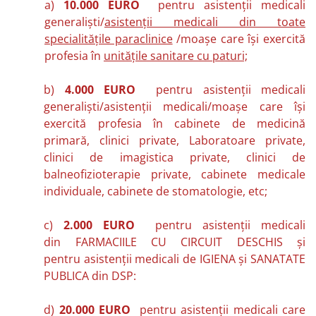
a)
10.000 EURO
pentru asistenţii medicali
generalişti/
asistenţii medicali din toate
specialităţile paraclinice
/moaşe care îşi exercită
profesia în
unităţile sanitare cu paturi;
b)
4.000 EURO
pentru asistenţii medicali
generalişti/asistenţii medicali/moaşe care îşi
exercită profesia în cabinete de medicină
primară, clinici private, Laboratoare private,
clinici de imagistica private, clinici de
balneofizioterapie private, cabinete medicale
individuale, cabinete de stomatologie, etc;
c)
2.000 EURO
pentru asistenţii medicali
din FARMACIILE CU CIRCUIT DESCHIS şi
pentru asistenţii medicali de IGIENA şi SANATATE
PUBLICA din DSP:
d)
20.000 EURO
pentru asistenţii medicali care