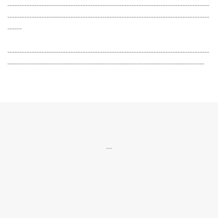
-----------------------------------------------------------------------------------
-----------------------------------------------------------------------------------
------
-----------------------------------------------------------------------------------
---------------------------------------------------------------------------------
...