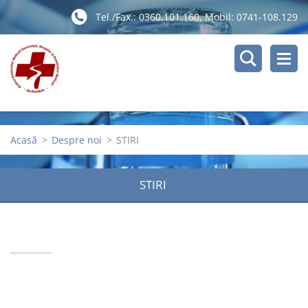
Tel./Fax.: 0360.101.160, Mobil: 0741-108.129
Acasă
>
Despre noi
>
STIRI
STIRI