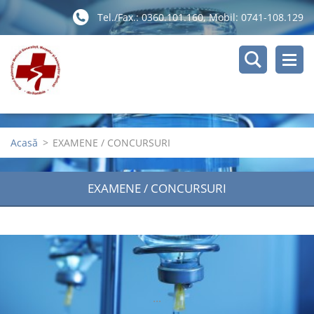
Tel./Fax.: 0360.101.160, Mobil: 0741-108.129
Acasă
>
EXAMENE / CONCURSURI
EXAMENE / CONCURSURI
...